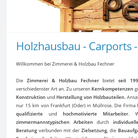
Holzhausbau - Carports 
Willkommen bei Zimmerei & Holzbau Fechner
Die
Zimmerei & Holzbau Fechner
bietet
seit 19
verschiedenster Art an. Zu unseren
Kernkompetenzen
g
Konstruktion
und
Herstellung von Holzbauteilen.
Ansäs
nur 15 km von Frankfurt (Oder) in Müllrose. Die Firma 
qualifizierte
und
hochmotivierte Mitarbeiter
. W
zimmermannstypischen Arbeiten
durch
individuell
Beratung
verbunden mit der
Zielsetzung
, die
Bauaufg