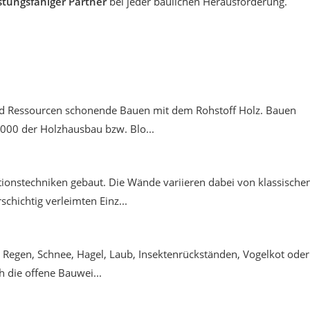
istungsfähiger Partner
bei jeder baulichen Herausforderung.
nd Ressourcen schonende Bauen mit dem Rohstoff Holz. Bauen
2000 der Holzhausbau bzw. Blo...
ionstechniken gebaut. Die Wände variieren dabei von klassische
hichtig verleimten Einz...
. Regen, Schnee, Hagel, Laub, Insektenrückständen, Vogelkot oder
h die offene Bauwei...